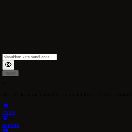
Masuk
*
Jika Anda mengalami Kesulitan saat login, Silahkan hubu
home
explore