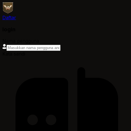
Daftar
login
Nama pengguna
Kata sandi