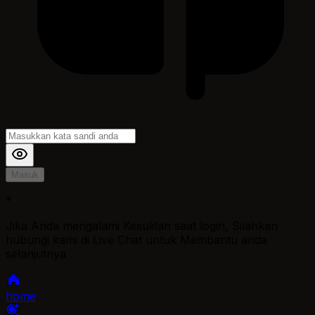
Masuk
*
Jika Anda mengalami Kesulitan saat login, Silahkan
hubungi kami di Live Chat untuk Membantu anda
selanjutnya
home