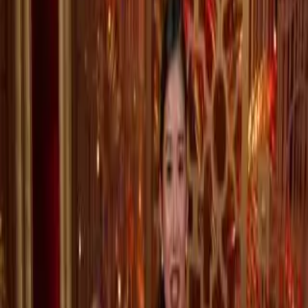
gacor new member 100% bagi seluruh pengguna baru
yang bergabung. Kami berkomitmen memberikan
pengalaman bermain yang luar biasa dengan sistem
keamanan tercanggih tahun 2026. Sebagai situs slot
dapat bonus tanpa deposit, WAZETOTO memastikan
setiap langkah pendaftaran Anda memberikan nilai
tambah instan, memungkinkan Anda mengeksplorasi
berbagai fitur unggulan kami dengan rasa aman dan
nyaman sejak hari pertama bergabung.
Situs Slot Dapat Bonus Tanpa
Deposit: WAZETOTO Situs Gacor
Terbaik
Ingin memulai tanpa hambatan biaya? WAZETOTO hadir