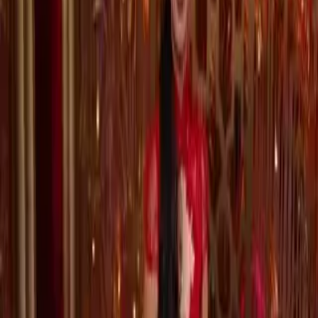
sebagai
situs slot
dapat bonus tanpa deposit yang
memberikan kemudahan akses bagi siapa saja yang ingin
mencoba keberuntungan. Keunggulan kami sebagai
situs gacor new member 100% terletak pada sistem
distribusi bonus yang otomatis dan transparan. Di
WAZETOTO, kami menghargai setiap member dengan
menyediakan link resmi yang selalu diperbarui,
memastikan Anda tetap terhubung dengan layanan kami
yang profesional selama 24 jam nonstop.
WAZETOTO Resmi: Situs Gacor New
Member 100% Dengan Sistem Aman
Keamanan data pribadi adalah prioritas utama di
WAZETOTO. Sebagai penyedia situs slot dapat bonus
tanpa deposit resmi, kami menerapkan protokol enkripsi
berlapis untuk melindungi privasi akun Anda. Bergabung