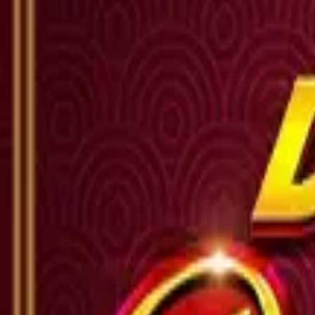
Situs Slot Dapat Bonus Tanpa Deposi
Ingin memulai tanpa hambatan biaya? WAZETOTO hadir 
keberuntungan. Keunggulan kami sebagai situs gacor new
menghargai setiap member dengan menyediakan link resmi
nonstop.
WAZETOTO Resmi: Situs Gacor New 
Keamanan data pribadi adalah prioritas utama di WAZETOT
melindungi privasi akun Anda. Bergabung di situs gacor
n