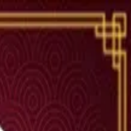
lot Dapat Bonus Tanpa
r new member 100% bagi seluruh pengguna baru yang
tahun 2026. Sebagai situs slot dapat bonus tanpa
nda mengeksplorasi berbagai fitur unggulan kami