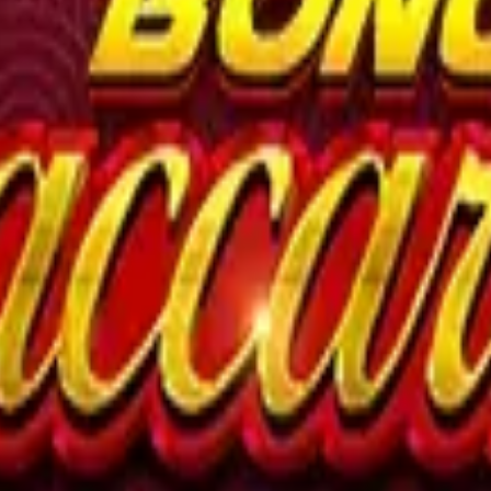
ransaksi dan stabilitas akses, menjadikan WAZETOTO sebaga
itus Gacor New Member 100%
alternatif resmi WAZETOTO untuk mendapatkan akses situ
dapat bonus tanpa deposit tanpa perlu khawatir akan ganggu
pun desktop, memastikan navigasi yang responsif dan pros
t Dapat Bonus Tanpa Deposit