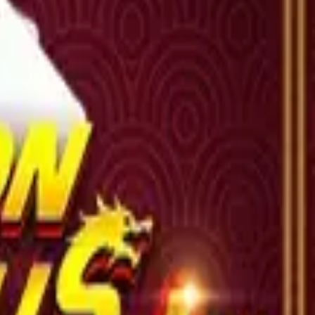
an kemudahan akses bagi siapa saja yang ingin mencoba
 otomatis dan transparan. Di WAZETOTO, kami
g dengan layanan kami yang profesional selama 24 jam
resmi, kami menerapkan protokol enkripsi berlapis untuk
ang adil dan jujur. Kami terus melakukan inovasi