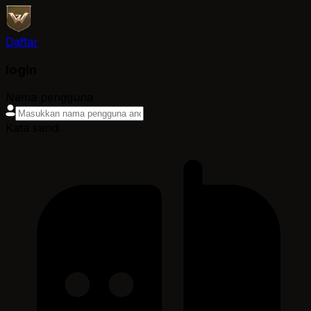
Daftar
login
Nama pengguna
Kata sandi