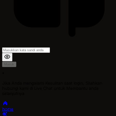
Masuk
*
Jika Anda mengalami Kesulitan saat login, Silahkan
hubungi kami di Live Chat untuk Membantu anda
selanjutnya
home