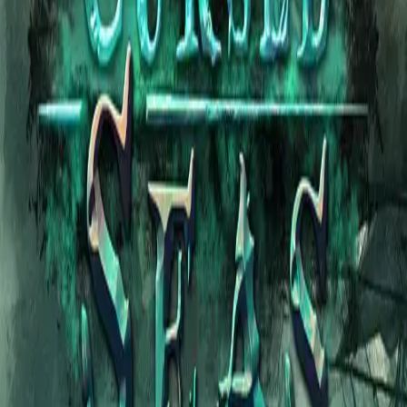
di situs gacor
new member 100%
WAZETOTO menjamin
lingkungan bermain yang adil dan jujur. Kami terus
melakukan inovasi teknologi server tahun 2026 untuk
mendukung kecepatan transaksi dan stabilitas akses,
menjadikan WAZETOTO sebagai mitra hiburan digital
paling andal bagi seluruh pengguna di Indonesia.
Link Alternatif WAZETOTO: Daftar
Situs Gacor New Member 100%
Sering mengalami kendala blokir? Gunakan selalu link
alternatif resmi WAZETOTO untuk mendapatkan akses
situs gacor new member 100% yang bebas hambatan.
Melalui link ini, Anda tetap bisa menikmati fasilitas situs
slot dapat bonus tanpa deposit tanpa perlu khawatir
akan gangguan koneksi atau nawala. Kami mengoptimasi