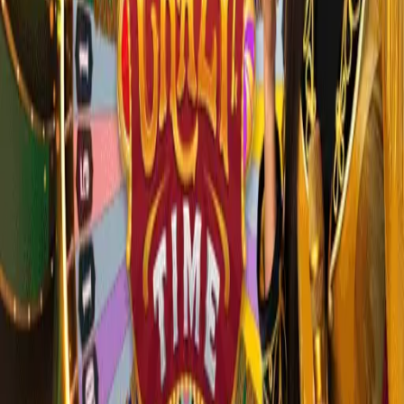
di situs gacor
new member 100%
WAZETOTO menjamin
lingkungan bermain yang adil dan jujur. Kami terus
melakukan inovasi teknologi server tahun 2026 untuk
mendukung kecepatan transaksi dan stabilitas akses,
menjadikan WAZETOTO sebagai mitra hiburan digital
paling andal bagi seluruh pengguna di Indonesia.
Link Alternatif WAZETOTO: Daftar
Situs Gacor New Member 100%
Sering mengalami kendala blokir? Gunakan selalu link
alternatif resmi WAZETOTO untuk mendapatkan akses
situs gacor new member 100% yang bebas hambatan.
Melalui link ini, Anda tetap bisa menikmati fasilitas situs
slot dapat bonus tanpa deposit tanpa perlu khawatir
akan gangguan koneksi atau nawala. Kami mengoptimasi