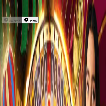
Daftar
Masuk
Mainkan
Demo
Crazy Time
evolutiongaming
kembali
WAZETOTO : Situs Gacor
New Member 100% Dan
Situs Slot Dapat Bonus
Tanpa Deposit
Selamat datang di
WAZETOTO
, platform hiburan digital
yang menghadirkan promosi eksklusif sebagai situs