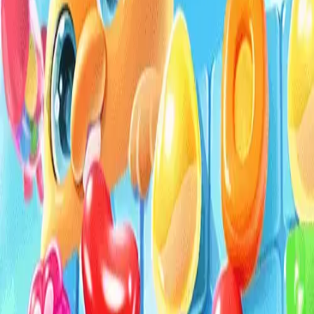
sebagai
situs slot
dapat bonus tanpa deposit yang
memberikan kemudahan akses bagi siapa saja yang ingin
mencoba keberuntungan. Keunggulan kami sebagai
situs gacor new member 100% terletak pada sistem
distribusi bonus yang otomatis dan transparan. Di
WAZETOTO, kami menghargai setiap member dengan
menyediakan link resmi yang selalu diperbarui,
memastikan Anda tetap terhubung dengan layanan kami
yang profesional selama 24 jam nonstop.
WAZETOTO Resmi: Situs Gacor New
Member 100% Dengan Sistem Aman
Keamanan data pribadi adalah prioritas utama di
WAZETOTO. Sebagai penyedia situs slot dapat bonus
tanpa deposit resmi, kami menerapkan protokol enkripsi
berlapis untuk melindungi privasi akun Anda. Bergabung