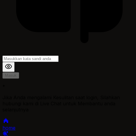
Masuk
*
Jika Anda mengalami Kesulitan saat login, Silahkan
hubungi kami di Live Chat untuk Membantu anda
selanjutnya
home