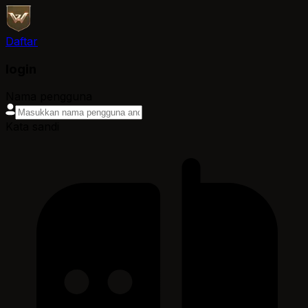
Daftar
login
Nama pengguna
Kata sandi