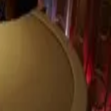
i mitra hiburan digital paling andal bagi seluruh
s gacor new member 100% yang bebas hambatan. Melalui
an koneksi atau nawala. Kami mengoptimasi setiap halaman
es pendaftaran yang cepat hanya dalam hitungan menit.