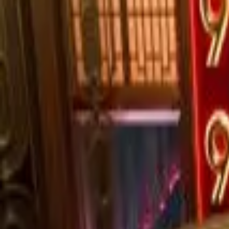
Situs Slot Dapat Bonus Tanpa Deposi
Ingin memulai tanpa hambatan biaya? WAZETOTO hadir 
keberuntungan. Keunggulan kami sebagai situs gacor new
menghargai setiap member dengan menyediakan link resmi
nonstop.
WAZETOTO Resmi: Situs Gacor New 
Keamanan data pribadi adalah prioritas utama di WAZETOT
melindungi privasi akun Anda. Bergabung di situs gacor
n