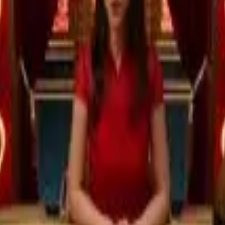
t: WAZETOTO Situs Gacor Terbaik
sebagai
situs slot
dapat bonus tanpa deposit yang memberik
 member 100% terletak pada sistem distribusi bonus yang
 yang selalu diperbarui, memastikan Anda tetap terhubun
Member 100% Dengan Sistem Aman
O. Sebagai penyedia situs slot dapat bonus tanpa deposit 
ew member 100%
WAZETOTO menjamin lingkungan bermain y