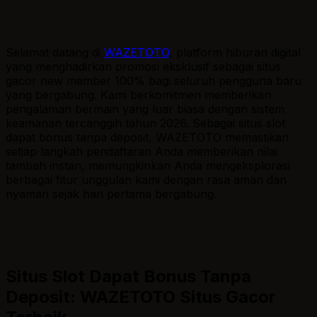
Selamat datang di
WAZETOTO
, platform hiburan digital
yang menghadirkan promosi eksklusif sebagai situs
gacor new member 100% bagi seluruh pengguna baru
yang bergabung. Kami berkomitmen memberikan
pengalaman bermain yang luar biasa dengan sistem
keamanan tercanggih tahun 2026. Sebagai situs slot
dapat bonus tanpa deposit, WAZETOTO memastikan
setiap langkah pendaftaran Anda memberikan nilai
tambah instan, memungkinkan Anda mengeksplorasi
berbagai fitur unggulan kami dengan rasa aman dan
nyaman sejak hari pertama bergabung.
Situs Slot Dapat Bonus Tanpa
Deposit: WAZETOTO Situs Gacor