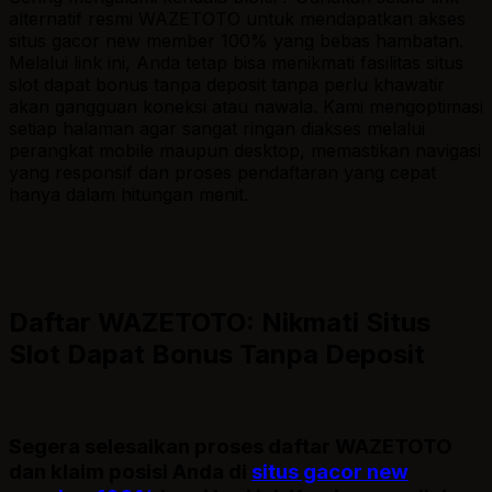
alternatif resmi WAZETOTO untuk mendapatkan akses
situs gacor new member 100% yang bebas hambatan.
Melalui link ini, Anda tetap bisa menikmati fasilitas situs
slot dapat bonus tanpa deposit tanpa perlu khawatir
akan gangguan koneksi atau nawala. Kami mengoptimasi
setiap halaman agar sangat ringan diakses melalui
perangkat mobile maupun desktop, memastikan navigasi
yang responsif dan proses pendaftaran yang cepat
hanya dalam hitungan menit.
Daftar WAZETOTO: Nikmati Situs
Slot Dapat Bonus Tanpa Deposit
Segera selesaikan proses daftar WAZETOTO
dan klaim posisi Anda di
situs gacor new