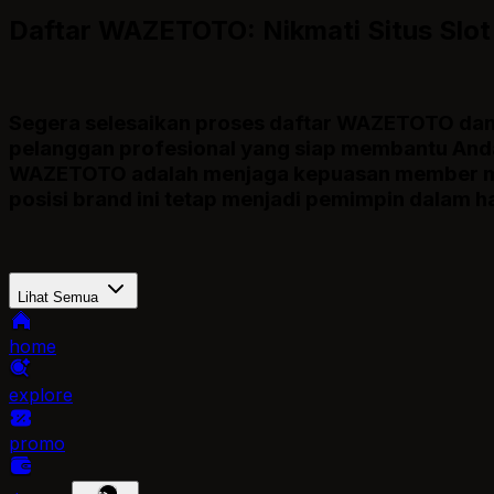
Daftar WAZETOTO: Nikmati Situs Slo
Segera selesaikan proses daftar WAZETOTO dan 
pelanggan profesional yang siap membantu Anda 
WAZETOTO adalah menjaga kepuasan member mela
posisi brand ini tetap menjadi pemimpin dalam ha
Lihat Semua
home
explore
promo