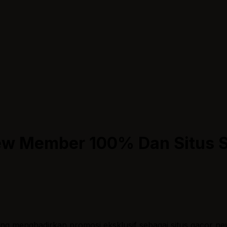
w Member 100% Dan Situs S
 yang menghadirkan promosi eksklusif sebagai situs gaco