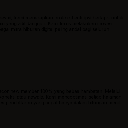
resmi, kami menerapkan protokol enkripsi berlapis untuk
ang adil dan jujur. Kami terus melakukan inovasi
i mitra hiburan digital paling andal bagi seluruh
s gacor new member 100% yang bebas hambatan. Melalui
an koneksi atau nawala. Kami mengoptimasi setiap halaman
es pendaftaran yang cepat hanya dalam hitungan menit.