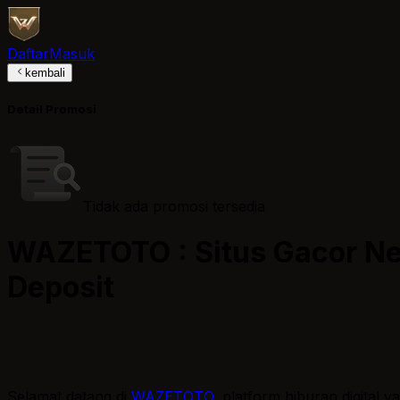
Daftar
Masuk
kembali
Detail Promosi
Tidak ada promosi tersedia
WAZETOTO : Situs Gacor Ne
Deposit
Selamat datang di
WAZETOTO
, platform hiburan digital