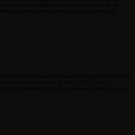
tahun 2026. Sebagai situs slot dapat bonus tanpa
nda mengeksplorasi berbagai fitur unggulan kami
an kemudahan akses bagi siapa saja yang ingin mencoba
 otomatis dan transparan. Di WAZETOTO, kami
g dengan layanan kami yang profesional selama 24 jam