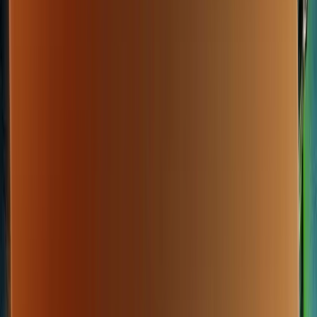
online
online
online
online
online
online