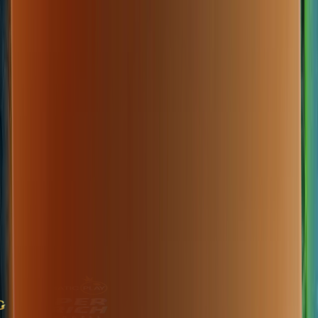
online
online
online
online
online