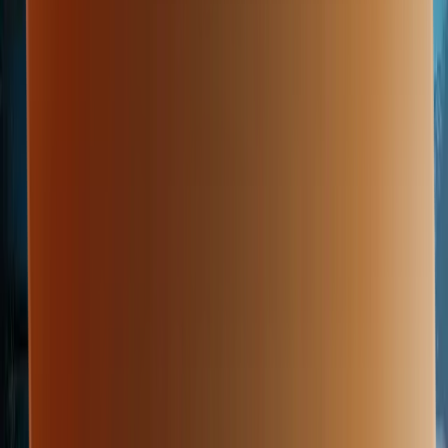
paling andal bagi seluruh pengguna di Indonesia.
Link Alternatif WAZETOTO: Daftar
Situs Gacor New Member 100%
Sering mengalami kendala blokir? Gunakan selalu link
alternatif resmi WAZETOTO untuk mendapatkan akses
situs gacor new member 100% yang bebas hambatan.
Melalui link ini, Anda tetap bisa menikmati fasilitas situs
slot dapat bonus tanpa deposit tanpa perlu khawatir
akan gangguan koneksi atau nawala. Kami mengoptimasi
setiap halaman agar sangat ringan diakses melalui
perangkat mobile maupun desktop, memastikan navigasi
yang responsif dan proses pendaftaran yang cepat
hanya dalam hitungan menit.