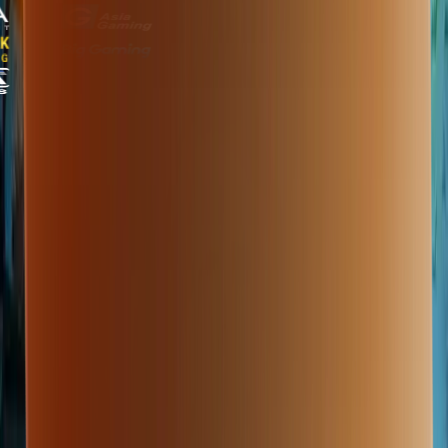
menyediakan link resmi yang selalu diperbarui,
memastikan Anda tetap terhubung dengan layanan kami
yang profesional selama 24 jam nonstop.
WAZETOTO Resmi: Situs Gacor New
Member 100% Dengan Sistem Aman
Keamanan data pribadi adalah prioritas utama di
WAZETOTO. Sebagai penyedia situs slot dapat bonus
tanpa deposit resmi, kami menerapkan protokol enkripsi
berlapis untuk melindungi privasi akun Anda. Bergabung
di situs gacor
new member 100%
WAZETOTO menjamin
lingkungan bermain yang adil dan jujur. Kami terus
melakukan inovasi teknologi server tahun 2026 untuk
mendukung kecepatan transaksi dan stabilitas akses,
menjadikan WAZETOTO sebagai mitra hiburan digital