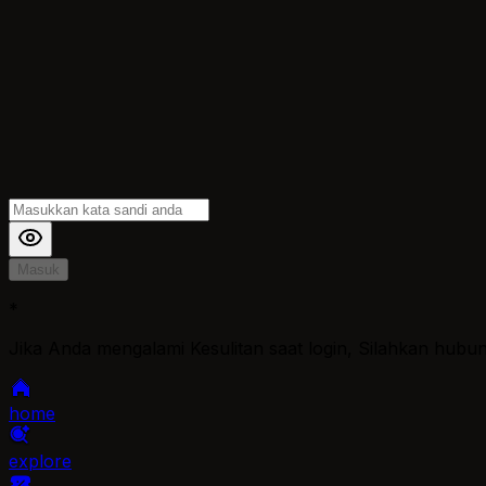
Masuk
*
Jika Anda mengalami Kesulitan saat login, Silahkan hubu
home
explore