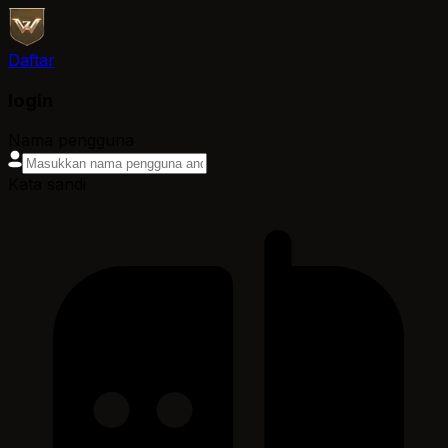
Daftar
login
Nama pengguna
Kata sandi