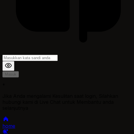
Masuk
*
Jika Anda mengalami Kesulitan saat login, Silahkan
hubungi kami di Live Chat untuk Membantu anda
selanjutnya
home