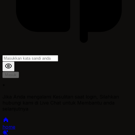
Masuk
*
Jika Anda mengalami Kesulitan saat login, Silahkan
hubungi kami di Live Chat untuk Membantu anda
selanjutnya
home