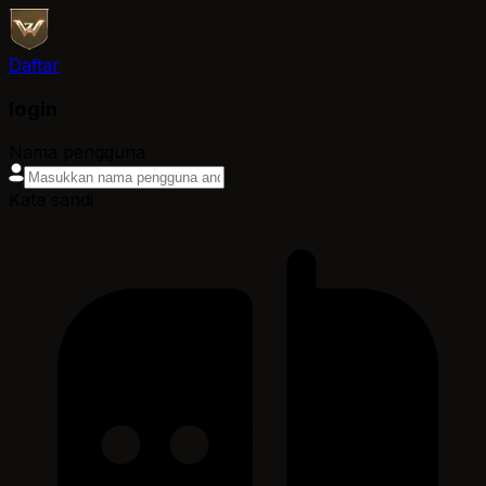
Daftar
login
Nama pengguna
Kata sandi