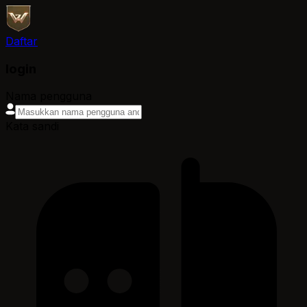
Daftar
login
Nama pengguna
Kata sandi