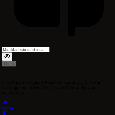
Masuk
*
Jika Anda mengalami Kesulitan saat login, Silahkan
hubungi kami di Live Chat untuk Membantu anda
selanjutnya
home