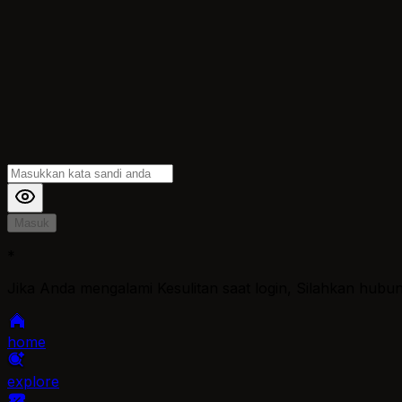
Masuk
*
Jika Anda mengalami Kesulitan saat login, Silahkan hubu
home
explore