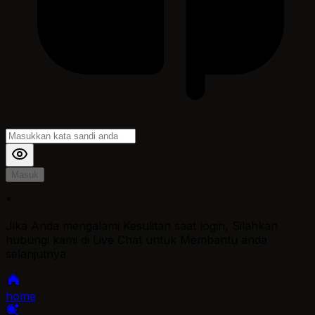
Masuk
*
Jika Anda mengalami Kesulitan saat login, Silahkan
hubungi kami di Live Chat untuk Membantu anda
selanjutnya
home