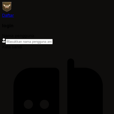
Daftar
login
Nama pengguna
Kata sandi