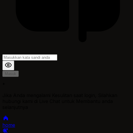
Masuk
*
Jika Anda mengalami Kesulitan saat login, Silahkan
hubungi kami di Live Chat untuk Membantu anda
selanjutnya
home