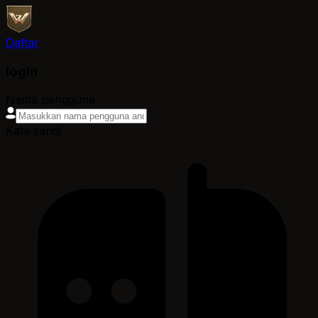
Daftar
login
Nama pengguna
Kata sandi