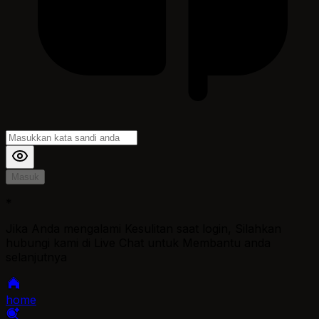
Masuk
*
Jika Anda mengalami Kesulitan saat login, Silahkan
hubungi kami di Live Chat untuk Membantu anda
selanjutnya
home