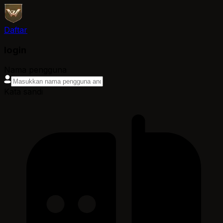
Daftar
login
Nama pengguna
Kata sandi