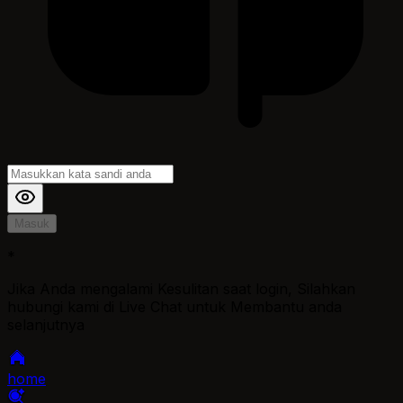
Masuk
*
Jika Anda mengalami Kesulitan saat login, Silahkan
hubungi kami di Live Chat untuk Membantu anda
selanjutnya
home