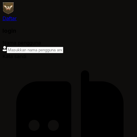
Daftar
login
Nama pengguna
Kata sandi