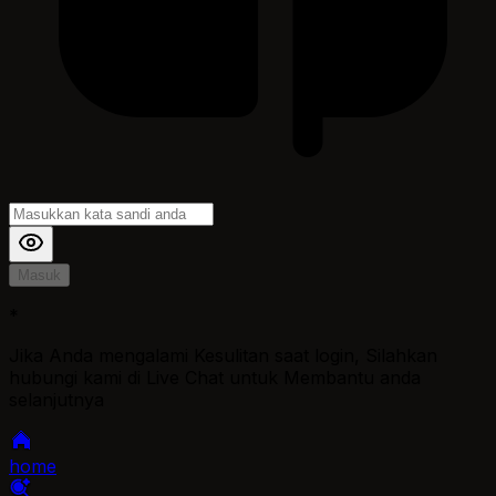
Masuk
*
Jika Anda mengalami Kesulitan saat login, Silahkan
hubungi kami di Live Chat untuk Membantu anda
selanjutnya
home