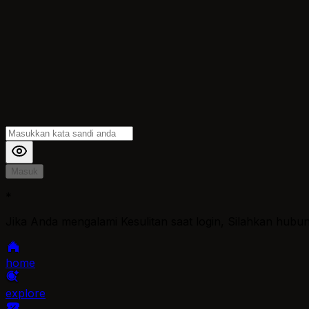
Masuk
*
Jika Anda mengalami Kesulitan saat login, Silahkan hubu
home
explore