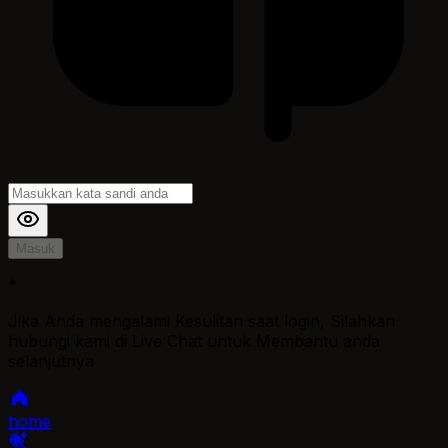
Masuk
*
Jika Anda mengalami Kesulitan saat login, Silahkan
hubungi kami di Live Chat untuk Membantu anda
selanjutnya
home