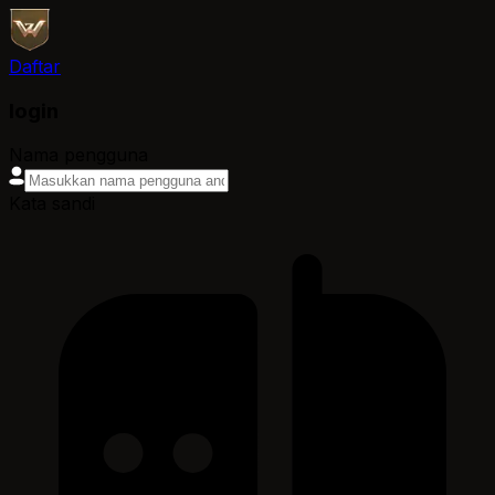
Daftar
login
Nama pengguna
Kata sandi