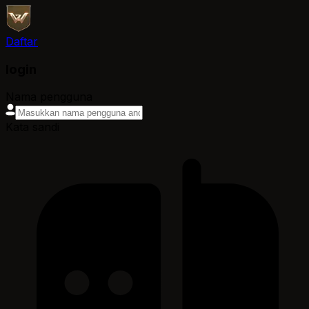
Daftar
login
Nama pengguna
Kata sandi