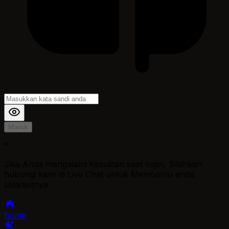
Masuk
*
Jika Anda mengalami Kesulitan saat login, Silahkan
hubungi kami di Live Chat untuk Membantu anda
selanjutnya
home