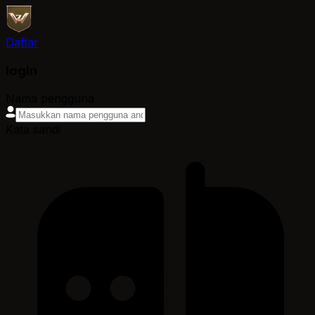
Daftar
login
Nama pengguna
Kata sandi