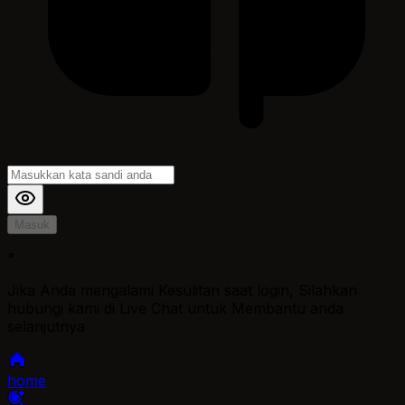
Masuk
*
Jika Anda mengalami Kesulitan saat login, Silahkan
hubungi kami di Live Chat untuk Membantu anda
selanjutnya
home