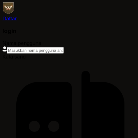
Daftar
login
Nama pengguna
Kata sandi