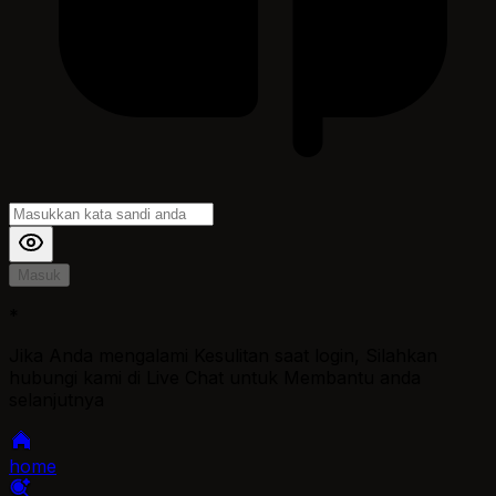
Masuk
*
Jika Anda mengalami Kesulitan saat login, Silahkan
hubungi kami di Live Chat untuk Membantu anda
selanjutnya
home