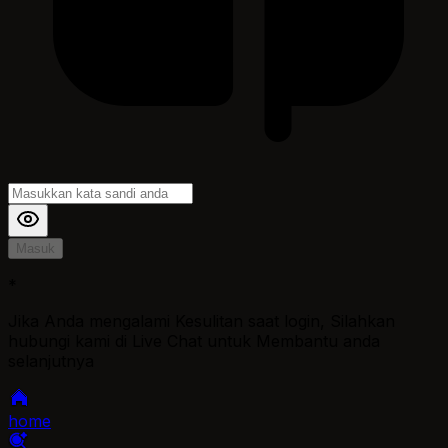
Masuk
*
Jika Anda mengalami Kesulitan saat login, Silahkan
hubungi kami di Live Chat untuk Membantu anda
selanjutnya
home