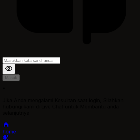
Masuk
*
Jika Anda mengalami Kesulitan saat login, Silahkan
hubungi kami di Live Chat untuk Membantu anda
selanjutnya
home