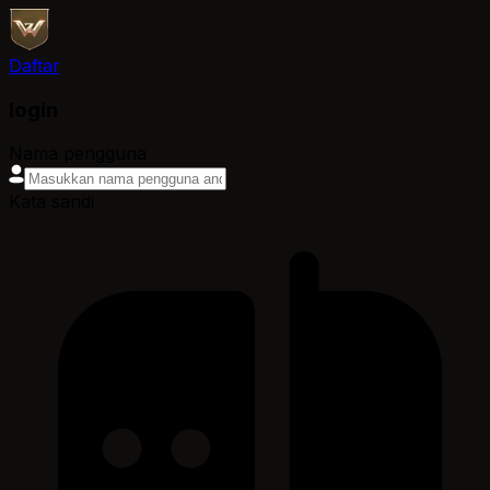
Daftar
login
Nama pengguna
Kata sandi