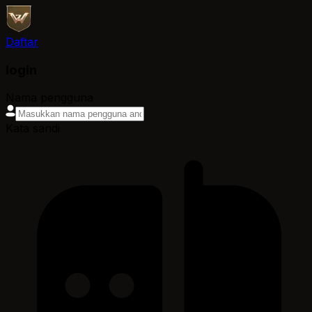
Daftar
login
Nama pengguna
Kata sandi