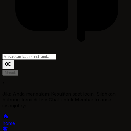
Masuk
*
Jika Anda mengalami Kesulitan saat login, Silahkan
hubungi kami di Live Chat untuk Membantu anda
selanjutnya
home