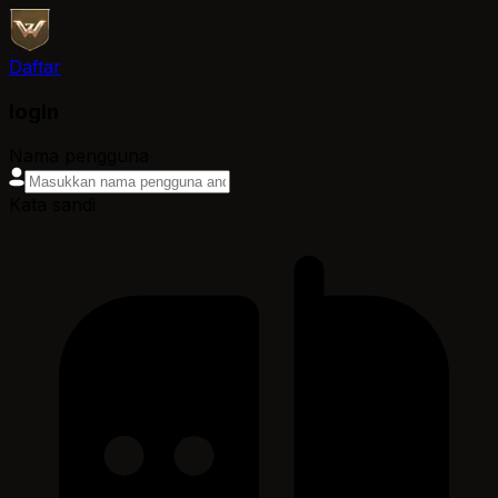
Daftar
login
Nama pengguna
Kata sandi