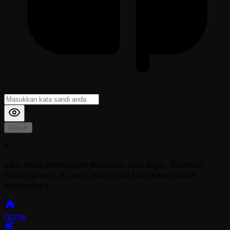
Masuk
*
Jika Anda mengalami Kesulitan saat login, Silahkan
hubungi kami di Live Chat untuk Membantu anda
selanjutnya
home