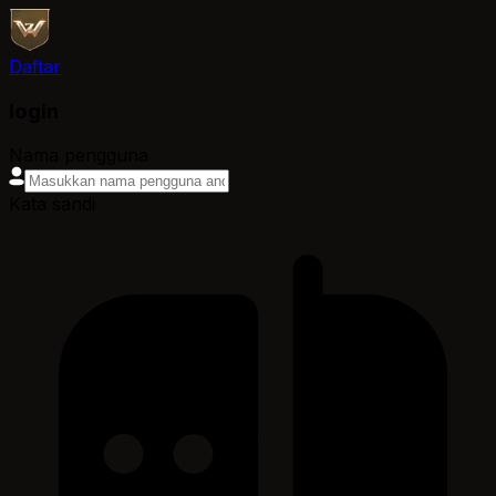
Daftar
login
Nama pengguna
Kata sandi