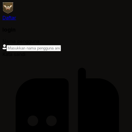
Daftar
login
Nama pengguna
Kata sandi