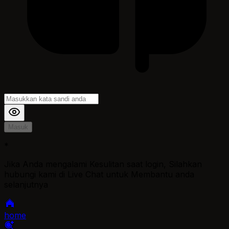
Masuk
*
Jika Anda mengalami Kesulitan saat login, Silahkan
hubungi kami di Live Chat untuk Membantu anda
selanjutnya
home