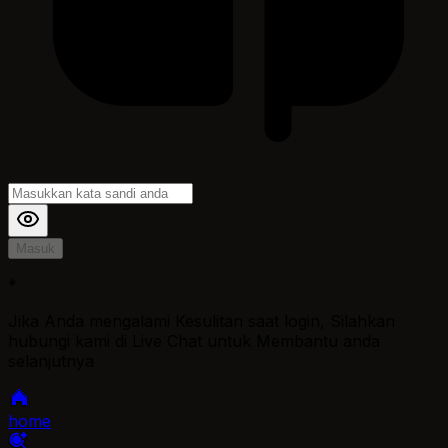
Masuk
*
Jika Anda mengalami Kesulitan saat login, Silahkan
hubungi kami di Live Chat untuk Membantu anda
selanjutnya
home