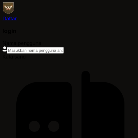
Daftar
login
Nama pengguna
Kata sandi