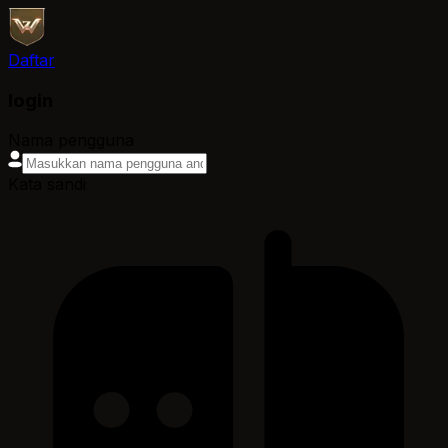
Daftar
login
Nama pengguna
Kata sandi