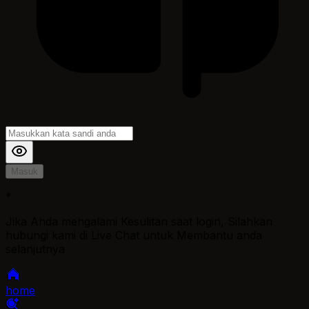
Masuk
*
Jika Anda mengalami Kesulitan saat login, Silahkan
hubungi kami di Live Chat untuk Membantu anda
selanjutnya
home