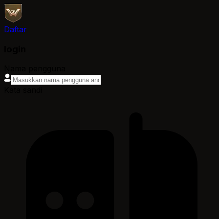
Daftar
login
Nama pengguna
Kata sandi