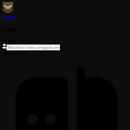
Daftar
login
Nama pengguna
Kata sandi