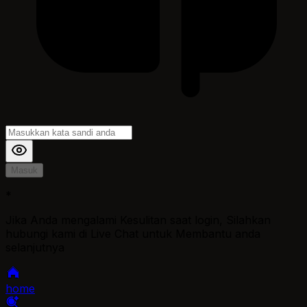
Masuk
*
Jika Anda mengalami Kesulitan saat login, Silahkan
hubungi kami di Live Chat untuk Membantu anda
selanjutnya
home